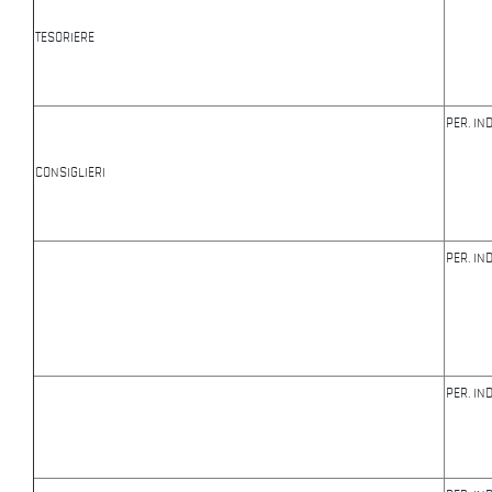
TESORIERE
PER. IN
CONSIGLIERI
PER. IN
PER. IN