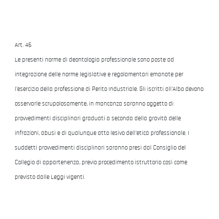
Art. 46
Le presenti norme di deontologia professionale sono poste ad
integrazione delle norme legislative e regolamentari emanate per
l'esercizio della professione di Perito Industriale. Gli iscritti all'Albo devono
osservarle scrupolosamente, in mancanza saranno oggetto di
provvedimenti disciplinari graduati a seconda della gravità delle
infrazioni, abusi e di qualunque atto lesivo dell'etica professionale. I
suddetti provvedimenti disciplinari saranno presi dal Consiglio del
Collegio di appartenenza, previo procedimento istruttorio così come
previsto dalle Leggi vigenti.