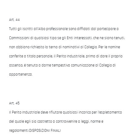
Art. 44
Tutti gli iscritti all'Albo professionale sono diffidati dal partecipare a
Commissioni di qualsiasi tipo se gli Enti interessati, che ne siano tenuti,
non abbiano richiesto la terna di nominativi al Collegio. Per le nomine
conferite a titolo personale, il Perito Industriale, prima di dare il proprio
assenso, é tenuto a darne tempestiva comunicazione al Collegio di
appartenenza.
Art. 45
Il Perito Industriale deve rifiutare qualsiasi incarico per l'espletamento
del quale egli sia costretto a contravvenire a leggi, norme e
regolamenti.DISPOSIZIONI FINALI