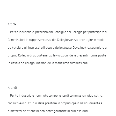
Art. 39
Il Perito Industriale, prescelto dal Consiglio del Collegio per partecipare a
Commissioni in rappresentanza del Collegio stesso, deve agire in modo
da tutelare gli interessi e il decoro dello stesso. Deve, inoltre, segnalare al
proprio Collegio di appartenenza le violazioni delle presenti norme poste
in essere da colleghi membri della medesima commissione.
Art. 40
Il Perito Industriale nominato componente di commissioni giudicatrici,
consultive o di studio, deve prestare la propria opera assiduamente e
dimettersi se ritiene di non poter garantire la sua assidua