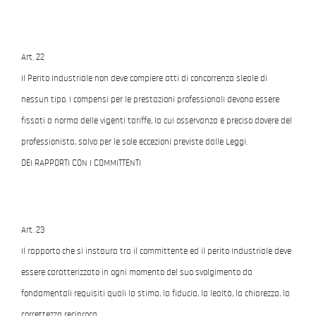
Art. 22
Il Perito Industriale non deve compiere atti di concorrenza sleale di
nessun tipo. I compensi per le prestazioni professionali devono essere
fissati a norma delle vigenti tariffe, la cui osservanza é preciso dovere del
professionista, salvo per le sole eccezioni previste dalle Leggi.
DEI RAPPORTI CON I COMMITTENTI
Art. 23
Il rapporto che si instaura tra il committente ed il perito Industriale deve
essere caratterizzato in ogni momento del suo svolgimento da
fondamentali requisiti quali la stima, la fiducia, la lealtà, la chiarezza, la
correttezza reciproca.