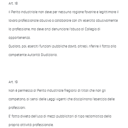
Art. 18
Il Perito Industriale non deve per nessuna ragione favorire e legittimare il
lavoro professionale abusivo o collaborare con chi esercita abusivamente
la professione, ma deve anzi denunciare l'abuso al Collegio di
appartenenza.
Qualora, poi, eserciti funzioni pubbliche dovrà, altresì, riferire il fatto alla
competente Autorità Giudiziaria.
Art. 19
Non é permesso al Perito Industriale fregiarsi di titoli che non gli
competono, ai sensi delle Leggi vigenti che disciplinano l'esercizio delle
professioni.
E' fatto divieto dell'uso di mezzi pubblicitari di tipo reclamistico della
propria attività professionale.