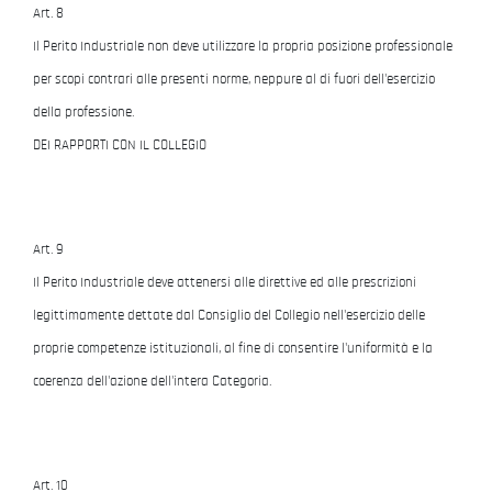
Art. 8
Il Perito Industriale non deve utilizzare la propria posizione professionale
per scopi contrari alle presenti norme, neppure al di fuori dell'esercizio
della professione.
DEI RAPPORTI CON IL COLLEGIO
Art. 9
Il Perito Industriale deve attenersi alle direttive ed alle prescrizioni
legittimamente dettate dal Consiglio del Collegio nell'esercizio delle
proprie competenze istituzionali, al fine di consentire l'uniformità e la
coerenza dell'azione dell'intera Categoria.
Art. 10