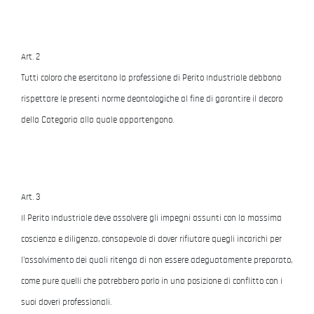
Art. 2
Tutti coloro che esercitano la professione di Perito Industriale debbono
rispettare le presenti norme deontologiche al fine di garantire il decoro
della Categoria alla quale appartengono.
Art. 3
Il Perito Industriale deve assolvere gli impegni assunti con la massima
coscienza e diligenza, consapevole di dover rifiutare quegli incarichi per
l'assolvimento dei quali ritenga di non essere adeguatamente preparato,
come pure quelli che potrebbero porlo in una posizione di conflitto con i
suoi doveri professionali.