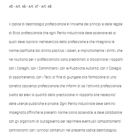
45
-
Art. 46
-
Art. 47
-
Art. 48
II codice di deontologia professionale é l'insieme dei principi e delle regole
di Etica professionale che ogni Perito Industriale deve osservare ed ai
quali deve ispirarsi nell’esercizio della professione e che integrano le
norme codificate dal diritto positivo. I doveri, e implicitamente i diritti, che
ne risultano per il professionista sono preordinati a disciplinare i rapporti
con i Colleghi, con i Committenti, con le Pubbliche Autorità, con il Collegio
di appartenenza, con i Terzi, al fine di giungere alla formazione di una
corretta coscienza professionale che informi di se' l'attività professionale
svolta ed elevi la qualità della prestazione in rapporto alle necessita'
delle utenze pubbliche e private. Ogni Perito Industriale deve sentirsi
impegnato affinché le presenti norme siano osservate, e deve collaborare
con gli organismi di autogoverno per reprimere eventuali comportamenti
contrastanti con i principi contenuti nel presente codice deontologico.