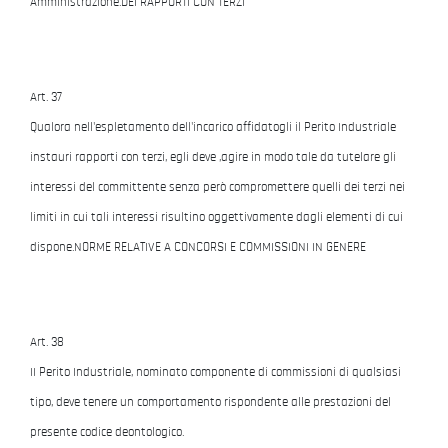
Amministrazione.DEI RAPPORTI CON TERZI
Art. 37
Qualora nell'espletamento dell'incarico affidatogli il Perito Industriale
instauri rapporti con terzi, egli deve ,agire in modo tale da tutelare gli
interessi del committente senza però compromettere quelli dei terzi nei
limiti in cui tali interessi risultino oggettivamente dagli elementi di cui
dispone.NORME RELATIVE A CONCORSI E COMMISSIONI IN GENERE
Art. 38
II Perito Industriale, nominato componente di commissioni di qualsiasi
tipo, deve tenere un comportamento rispondente alle prestazioni del
presente codice deontologico.