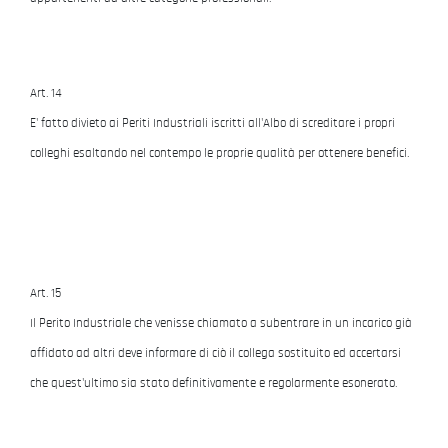
Art. 14
E' fatto divieto ai Periti Industriali iscritti all'Albo di screditare i propri
colleghi esaltando nel contempo le proprie qualità per ottenere benefici.
Art. 15
Il Perito Industriale che venisse chiamato a subentrare in un incarico già
affidato ad altri deve informare di ciò il collega sostituito ed accertarsi
che quest'ultimo sia stato definitivamente e regolarmente esonerato.