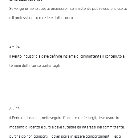
Se vengono meno queste premesse il committente può revocare la scelta
e il professionista recedere dall'incarico.
Art. 24
Il Perito Industriale deve definire insieme al committente il contenuto e i
termini dell'incarico conferitogli.
Art. 25
Il Perito Industriale, nell'eseguire l'incarico conferitogli, deve usare la
massima diligenza e cura e deve tutelare gli interessi del committente,
purché ciò non comporti il dover porre in essere comportamenti illeciti