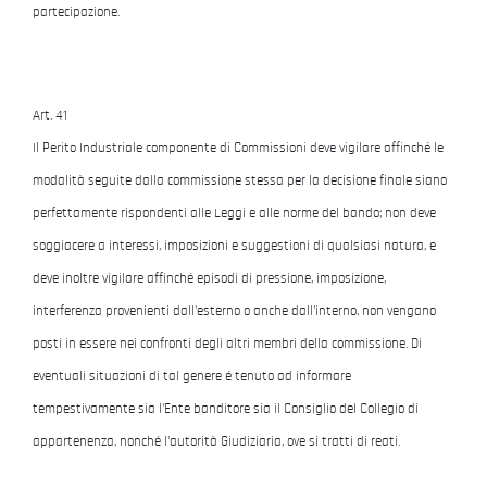
partecipazione.
Art. 41
Il Perito Industriale componente di Commissioni deve vigilare affinché le
modalità seguite dalla commissione stessa per la decisione finale siano
perfettamente rispondenti alle Leggi e alle norme del bando; non deve
soggiacere a interessi, imposizioni e suggestioni di qualsiasi natura, e
deve inoltre vigilare affinché episodi di pressione, imposizione,
interferenza provenienti dall'esterno o anche dall'interno, non vengano
posti in essere nei confronti degli altri membri della commissione. Di
eventuali situazioni di tal genere é tenuto ad informare
tempestivamente sia l'Ente banditore sia il Consiglio del Collegio di
appartenenza, nonché l'autorità Giudiziaria, ove si tratti di reati.