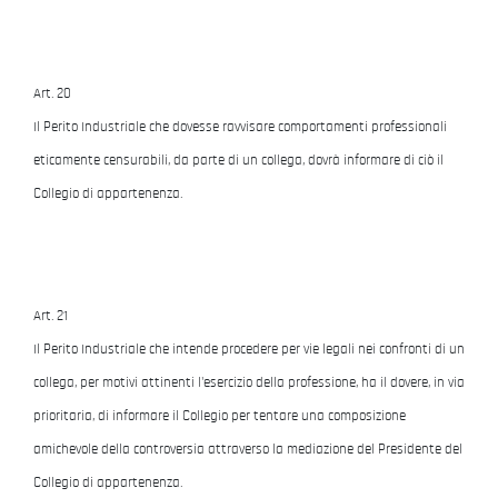
Art. 20
Il Perito Industriale che dovesse ravvisare comportamenti professionali
eticamente censurabili, da parte di un collega, dovrà informare di ciò il
Collegio di appartenenza.
Art. 21
Il Perito Industriale che intende procedere per vie legali nei confronti di un
collega, per motivi attinenti l'esercizio della professione, ha il dovere, in via
prioritaria, di informare il Collegio per tentare una composizione
amichevole della controversia attraverso la mediazione del Presidente del
Collegio di appartenenza.