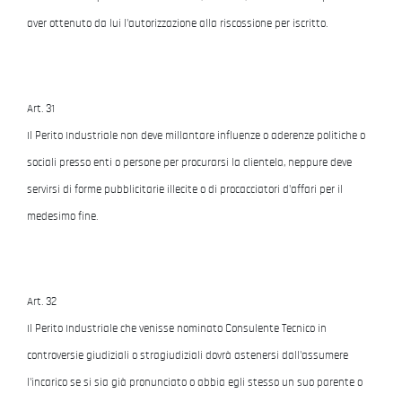
aver ottenuto da lui l'autorizzazione alla riscossione per iscritto.
Art. 31
Il Perito Industriale non deve millantare influenze o aderenze politiche o
sociali presso enti o persone per procurarsi la clientela, neppure deve
servirsi di forme pubblicitarie illecite o di procacciatori d'affari per il
medesimo fine.
Art. 32
Il Perito Industriale che venisse nominato Consulente Tecnico in
controversie giudiziali o stragiudiziali dovrà astenersi dall'assumere
l'incarico se si sia già pronunciato o abbia egli stesso un suo parente o