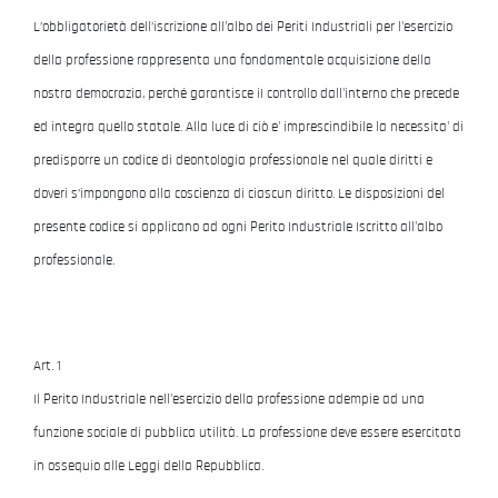
L’obbligatorietà dell’iscrizione all'albo dei Periti Industriali per l'esercizio
della professione rappresenta una fondamentale acquisizione della
nostra democrazia, perché garantisce iI controllo dall'interno che precede
ed integra quello statale. Alla luce di ciò e' imprescindibile la necessita' di
predisporre un codice di deontologia professionale nel quale diritti e
doveri s’impongono alla coscienza di ciascun diritto. Le disposizioni del
presente codice si applicano ad ogni Perito Industriale Iscritto all'albo
professionale.
Art. 1
Il Perito Industriale nell'esercizio della professione adempie ad una
funzione sociale di pubblica utilità. La professione deve essere esercitata
in ossequio alle Leggi della Repubblica.