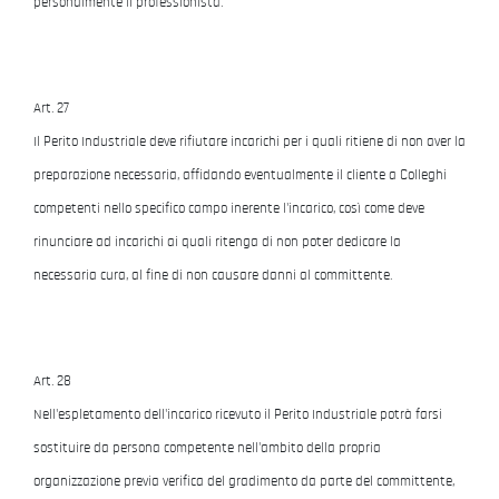
personalmente il professionista.
Art. 27
Il Perito Industriale deve rifiutare incarichi per i quali ritiene di non aver la
preparazione necessaria, affidando eventualmente il cliente a Colleghi
competenti nello specifico campo inerente l'incarico, così come deve
rinunciare ad incarichi ai quali ritenga di non poter dedicare la
necessaria cura, al fine di non causare danni al committente.
Art. 28
Nell'espletamento dell'incarico ricevuto il Perito Industriale potrà farsi
sostituire da persona competente nell'ambito della propria
organizzazione previa verifica del gradimento da parte del committente,