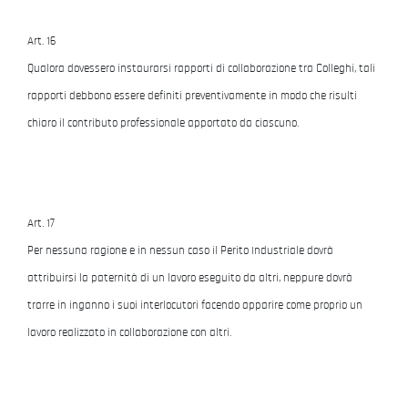
Art. 16
Qualora dovessero instaurarsi rapporti di collaborazione tra Colleghi, tali
rapporti debbono essere definiti preventivamente in modo che risulti
chiaro il contributo professionale apportato da ciascuno.
Art. 17
Per nessuna ragione e in nessun caso il Perito Industriale dovrà
attribuirsi la paternità di un lavoro eseguito da altri, neppure dovrà
trarre in inganno i suoi interlocutori facendo apparire come proprio un
lavoro realizzato in collaborazione con altri.