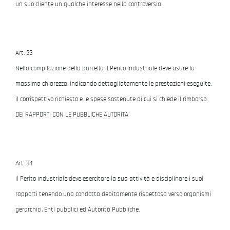
un suo cliente un qualche interesse nella controversia.
Art. 33
Nella compilazione della parcella il Perito Industriale deve usare la
massima chiarezza, indicando dettagliatamente le prestazioni eseguite,
il corrispettivo richiesto e le spese sostenute di cui si chiede il rimborso.
DEI RAPPORTI CON LE PUBBLICHE AUTORITA'
Art. 34
Il Perito Industriale deve esercitare la sua attività e disciplinare i suoi
rapporti tenendo una condotta debitamente rispettosa verso organismi
gerarchici, Enti pubblici ed Autorità Pubbliche.