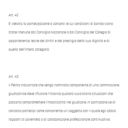
Art. 42
E' vietata la partecipazione a concorsi le cui condizioni di bando siano
state ritenute dal Consiglio Nazionale o dal Consiglio del Collegio di
appartenenza lesive dei diritti e del prestigio della sua dignità e di
quella dell'intera categoria.
Art. 43
Il Perito Industriale che venga nominato componente di una commissione
giudicatrice deve rifiutare l'incarico qualora sussistano situazioni che
possano compromettere l'imparzialità nel giudicare, in particolare se al
concorso partecipi come concorrente un soggetto con il quale egli abbia
rapporti di parentela o di collaborazione professionale continuativa.