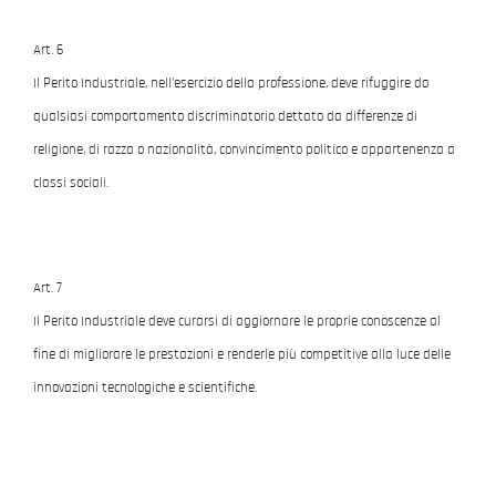
Art. 6
Il Perito Industriale, nell'esercizio della professione, deve rifuggire da
qualsiasi comportamento discriminatorio dettato da differenze di
religione, di razza o nazionalità, convincimento politico e appartenenza a
classi sociali.
Art. 7
Il Perito Industriale deve curarsi di aggiornare le proprie conoscenze al
fine di migliorare le prestazioni e renderle più competitive alla luce delle
innovazioni tecnologiche e scientifiche.