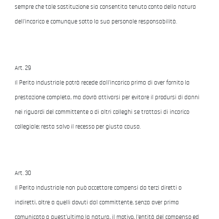
sempre che tale sostituzione sia consentita tenuto conto della natura
dell'incarico e comunque sotto la sua personale responsabilità.
Art. 29
Il Perito Industriale potrà recede dall'incarico prima di aver fornito la
prestazione completa, ma dovrà attivarsi per evitare il prodursi di danni
nei riguardi del committente o di altri colleghi se trattasi di incarico
collegiale; resta salvo il recesso per giusta causa.
Art. 30
Il Perito Industriale non può accettare compensi da terzi diretti o
indiretti, oltre a quelli dovuti dal committente, senza aver prima
comunicato a quest'ultimo la natura, il motivo, l'entità del compenso ed