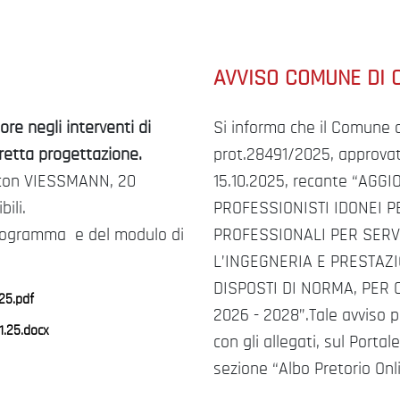
AVVISO COMUNE DI 
ore negli interventi di
Si informa che il Comune d
rretta progettazione.
prot.28491/2025, approvat
e con VIESSMANN, 20
15.10.2025, recante “AG
ili.
PROFESSIONISTI IDONEI P
programma e del modulo di
PROFESSIONALI PER SERVI
L’INGEGNERIA E PRESTAZ
DISPOSTI DI NORMA, PER O
25.pdf
2026 - 2028”.Tale avviso p
1.25.docx
con gli allegati, sul Porta
sezione “Albo Pretorio Onl