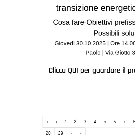
transizione energetica
Cosa fare-Obiettivi prefis
Possibili solu
Giovedì 30.10.2025
| Ore 14.0
Paolo | Via Giotto 
Clicca QUI per guardare il p
Inizio
Precedente
«
‹
1
2
3
4
5
6
7
Successivo
Fine
28
29
›
»