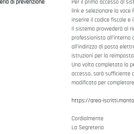
teria di prevenzione
Per il primo accesso al si
link e selezionare la voce
inserire il codice fiscale e 
Il sistema provvederà al 
professionista all’interno d
all’indirizzo di posta elet
istruzioni per la reimpost
Una volta completata la pe
accesso, sarà sufficient
modificata per completare 
https://area-iscritti.mant
Cordialmente
La Segreteria