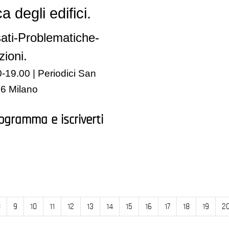
 degli edifici.
sati-Problematiche-
zioni.
0-19.00 | Periodici San
36 Milano
rogramma e iscriverti
8
9
10
11
12
13
14
15
16
17
18
19
2