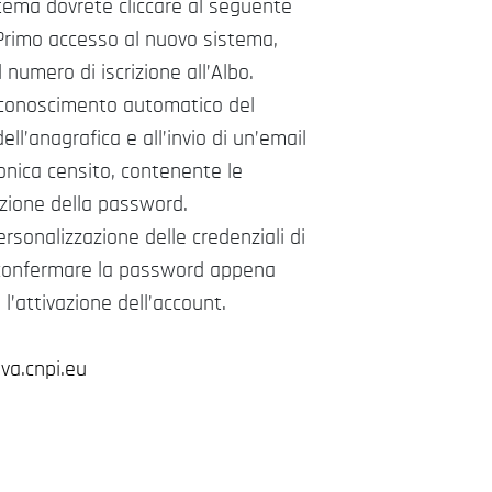
stema dovrete cliccare al seguente
 Primo accesso al nuovo sistema,
il numero di iscrizione all’Albo.
riconoscimento automatico del
ell’anagrafica e all’invio di un’email
tronica censito, contenente le
azione della password.
rsonalizzazione delle credenziali di
e confermare la password appena
l’attivazione dell’account.
ova.cnpi.eu