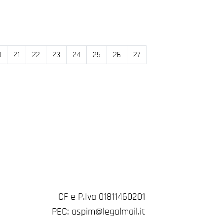
0
21
22
23
24
25
26
27
CF e P.Iva 01811460201
PEC: aspim@legalmail.it