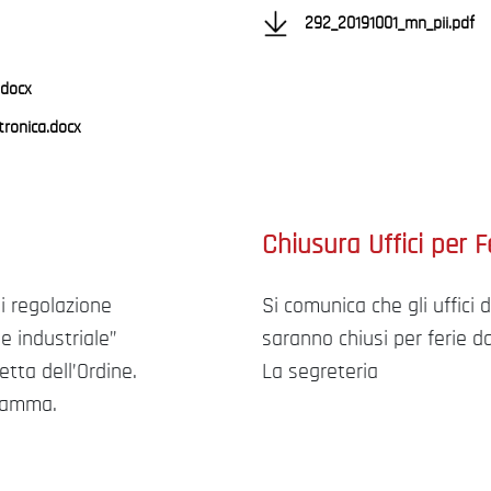
292_20191001_mn_pii.pdf
docx
tronica.docx
Chiusura Uffici per F
i regolazione
Si comunica che gli uffici 
e industriale”
saranno chiusi per ferie d
etta dell’Ordine.
La segreteria
gramma.