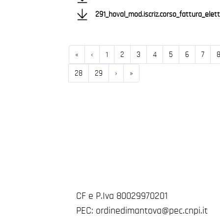
291_hoval_mod.iscriz.corso_fattura_elett
Inizio
Precedente
«
‹
1
2
3
4
5
6
7
Successivo
Fine
28
29
›
»
CF e P.Iva 80029970201
PEC: ordinedimantova@pec.cnpi.it