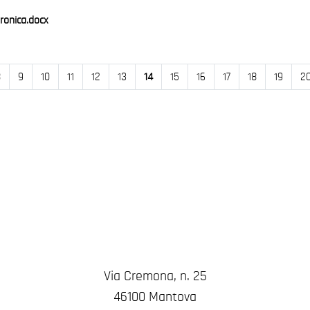
ronica.docx
8
9
10
11
12
13
14
15
16
17
18
19
2
Via Cremona, n. 25
46100 Mantova