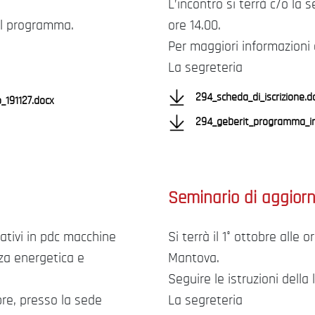
L’incontro si terrà c/o la 
 il programma.
ore 14.00.
Per maggiori informazioni
La segreteria
294_scheda_di_iscrizione.d
191127.docx
294_geberit_programma_in
Seminario di aggior
vativi in pdc macchine
Si terrà il 1° ottobre alle 
nza energetica e
Mantova.
Seguire le istruzioni della
bre, presso la sede
La segreteria