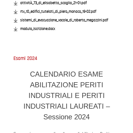
attivitÀ_73_di_elisabetta_scaglia_21-01.pdf
rtv_10_edifici_tutelati_di_piero_monaco_19-02.pdf
sistemi_di_evacuazione_vocale_di_roberto_megazzini.pdf
modulo_iscrizione.docx
Esami 2024
CALENDARIO ESAME
ABILITAZIONE PERITI
INDUSTRIALI E PERITI
INDUSTRIALI LAUREATI –
Sessione 2024