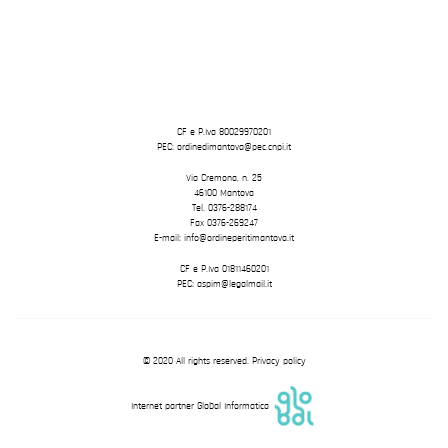
CF e P.Iva 80029970201
PEC: ordinedimantova@pec.cnpi.it
Via Cremona, n. 25
46100 Mantova
Tel. 0376-288174
Fax 0376-269247
E-mail: info@ordineperitimantova.it
CF e P.Iva 01811460201
PEC: aspim@legalmail.it
© 2020 All rights reserved.
Privacy policy
Internet partner Global Informatica