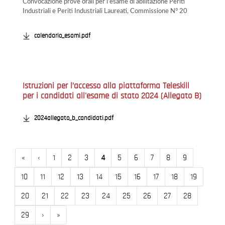
Convocazione prove orali per l’esame di abilitazione Periti
Industriali e Periti Industriali Laureati, Commissione N° 20
calendario_esami.pdf
Istruzioni per l’accesso alla piattaforma Teleskill
per i candidati all'esame di stato 2024 (Allegato B)
2024allegato_b_candidati.pdf
Inizio
Precedente
«
‹
1
2
3
4
5
6
7
8
9
10
11
12
13
14
15
16
17
18
19
20
21
22
23
24
25
26
27
28
Successivo
Fine
29
›
»