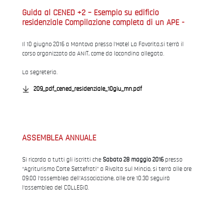
Guida al CENED +2 – Esempio su edificio
residenziale Compilazione completa di un APE -
Il 10 giugno 2016 a Mantova presso l’Hotel La Favorita,si terrà il
corso organizzato da ANIT, come da locandina allegata.
La segreteria.
209_pdf_cened_residenziale_10giu_mn.pdf
ASSEMBLEA ANNUALE
Si ricorda a tutti gli iscritti che
Sabato 28 maggio 2016
presso
“Agriturismo Corte Settefrati” a Rivalta sul Mincio, si terrà alle ore
09.00 l’assemblea dell’Associazione, alle ore 10.30 seguirà
l’assemblea del COLLEGIO.