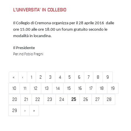
L’UNIVERSITA’ IN COLLEGIO
Il Collegio di Cremona organizza per il 28 aprile 2016 dalle
ore 15.00 alle ore 18.00 un forum gratuito secondo le
modalità in locandina.
Il Presidente
Per.Ind.Fabio Fregni
Inizio
Precedente
«
‹
1
2
3
4
5
6
7
8
9
10
11
12
13
14
15
16
17
18
19
20
21
22
23
24
25
26
27
28
Successivo
Fine
29
›
»