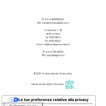
CF e P.Iva 80029970201
PEC: ordinedimantova@pec.cnpi.it
Via Cremona, n. 25
46100 Mantova
Tel. 0376-288174
Fax 0376-269247
E-mail: info@ordineperitimantova.it
CF e P.Iva 01811460201
PEC: aspim@legalmail.it
© 2020 All rights reserved.
Privacy policy
Internet partner Global Informatica
Le tue preferenze relative alla privacy