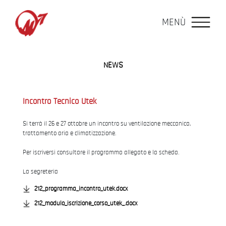
MENÙ
NEWS
Incontro Tecnico Utek
Si terrà il 26 e 27 ottobre un incontro su ventilazione meccanica,
trattamento aria e climatizzazione.
Per iscriversi consultare il programma allegato e la scheda.
La segreteria
212_programma_incontro_utek.docx
212_modulo_iscrizione_corso_utek_.docx